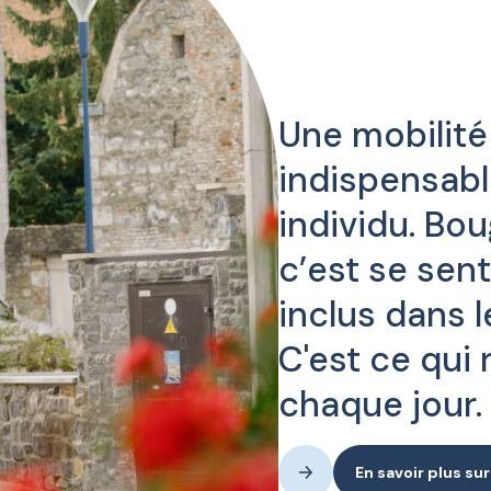
Une mobilité
indispensab
individu. Bou
c’est se senti
inclus dans 
C'est ce qui
chaque jour.
En savoir plus s