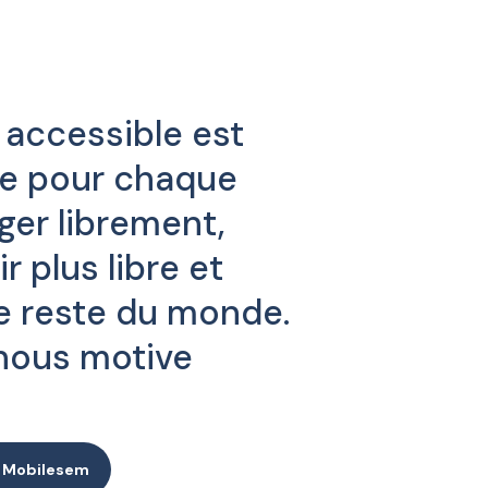
 accessible est
le pour chaque
ger librement,
r plus libre et
le reste du monde.
 nous motive
ur Mobilesem